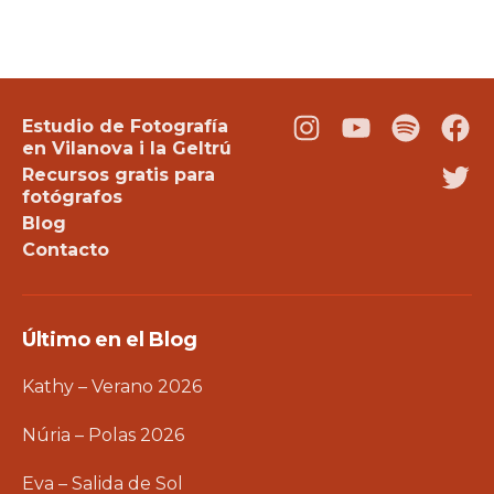
Estudio de Fotografía
Instagram
Youtube
Podcast
Fac
en Vilanova i la Geltrú
Recursos gratis para
Twi
fotógrafos
Blog
Contacto
Último en el Blog
Kathy – Verano 2026
Núria – Polas 2026
Eva – Salida de Sol