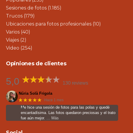
Sesiones de fotos
(1.185)
Trucos
(179)
Ubicaciones para fotos profesionales
(10)
Varios
(40)
Viajes
(2)
Video
(254)
Opiniones de clientes
5,0
130 reviews
Núria Solà Frigola
★★★★★
Hace 1 mes
Me hice una sesión de fotos para las polas y quedé
encantadísima. Las fotos quedaron preciosas y el trato
fue aún mejor.
… Más
Social