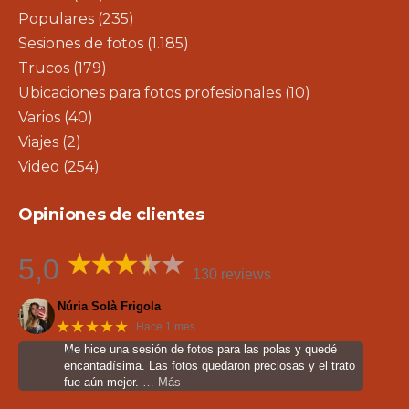
Populares
(235)
Sesiones de fotos
(1.185)
Trucos
(179)
Ubicaciones para fotos profesionales
(10)
Varios
(40)
Viajes
(2)
Video
(254)
Opiniones de clientes
5,0
130 reviews
Núria Solà Frigola
★★★★★
Hace 1 mes
Me hice una sesión de fotos para las polas y quedé
encantadísima. Las fotos quedaron preciosas y el trato
fue aún mejor.
… Más