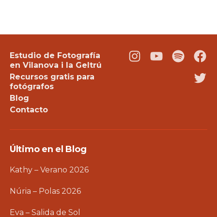
Estudio de Fotografía
Instagram
Youtube
Podcast
Fac
en Vilanova i la Geltrú
Recursos gratis para
Twi
fotógrafos
Blog
Contacto
Último en el Blog
Kathy – Verano 2026
Núria – Polas 2026
Eva – Salida de Sol