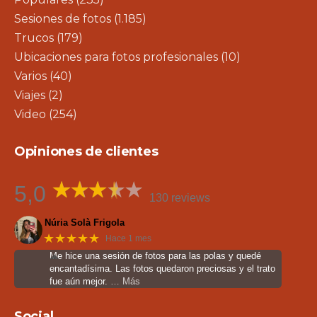
Sesiones de fotos
(1.185)
Trucos
(179)
Ubicaciones para fotos profesionales
(10)
Varios
(40)
Viajes
(2)
Video
(254)
Opiniones de clientes
5,0
130 reviews
Núria Solà Frigola
★★★★★
Hace 1 mes
Me hice una sesión de fotos para las polas y quedé
encantadísima. Las fotos quedaron preciosas y el trato
fue aún mejor.
… Más
Social