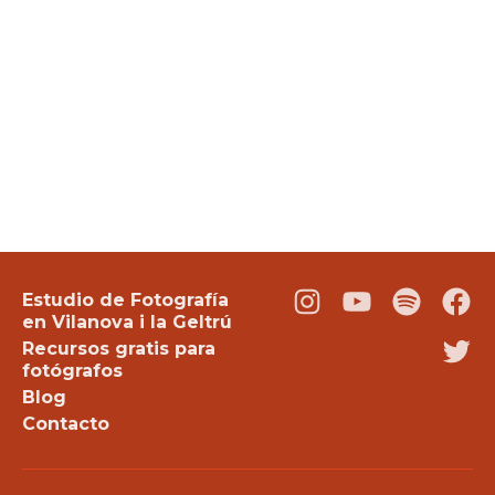
Estudio de Fotografía
Instagram
Youtube
Podcast
Fac
en Vilanova i la Geltrú
Recursos gratis para
Twi
fotógrafos
Blog
Contacto