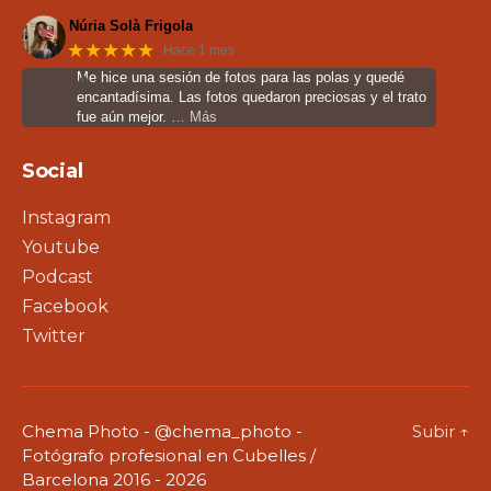
Núria Solà Frigola
★★★★★
Hace 1 mes
Me hice una sesión de fotos para las polas y quedé
encantadísima. Las fotos quedaron preciosas y el trato
fue aún mejor.
… Más
Social
Instagram
Youtube
Podcast
Facebook
Twitter
Chema Photo - @chema_photo -
Subir
↑
Fotógrafo profesional en Cubelles /
Barcelona 2016 - 2026