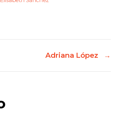
Elisabeth Sánchez
Adriana López
→
o