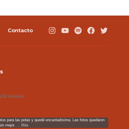
Contacto
Instagram
Youtube
Podcast
Facebook
Twitter
s
130 reviews
s
otos para las polas y quedé encantadísima. Las fotos quedaron
aún mejor.
… Más