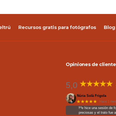
eltrú
Recursos gratis para fotógrafos
Blog
Opiniones de cliente
5,0
Núria Solà Frigola
★★★★★
Hace 1 me
Me hice una sesión de f
preciosas y el trato fue 