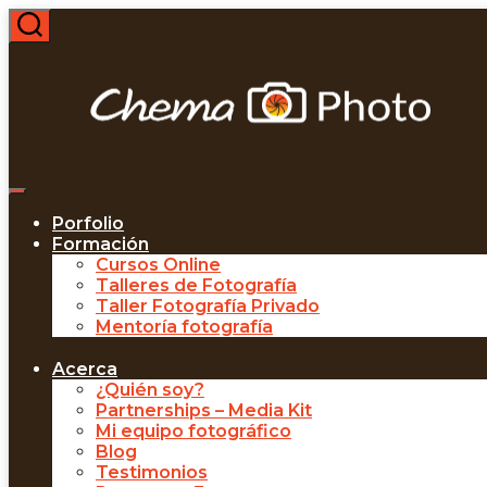
Saltar
al
Buscar
contenido
Menú
Porfolio
Formación
Cursos Online
Talleres de Fotografía
Taller Fotografía Privado
Mentoría fotografía
Acerca
¿Quién soy?
Partnerships – Media Kit
Mi equipo fotográfico
Blog
Testimonios