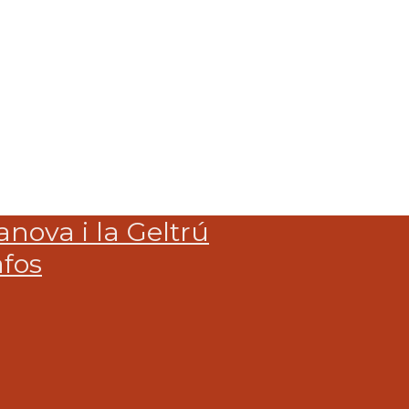
anova i la Geltrú
afos