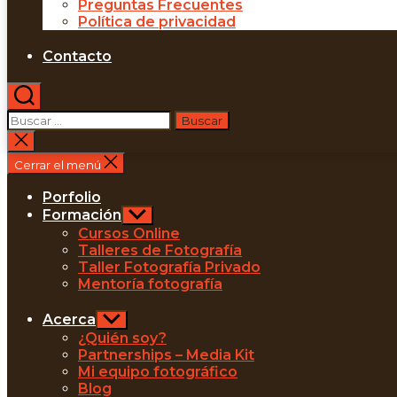
Preguntas Frecuentes
Política de privacidad
Contacto
Buscar
Buscar:
Cerrar
la
Cerrar el menú
búsqueda
Porfolio
Formación
Mostrar
el
Cursos Online
submenú
Talleres de Fotografía
Taller Fotografía Privado
Mentoría fotografía
Acerca
Mostrar
el
¿Quién soy?
submenú
Partnerships – Media Kit
Mi equipo fotográfico
Blog