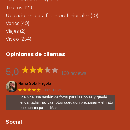
Trucos
(179)
Ubicaciones para fotos profesionales
(10)
Varios
(40)
Viajes
(2)
Video
(254)
Opiniones de clientes
5,0
130 reviews
Núria Solà Frigola
★★★★★
Hace 1 mes
Me hice una sesión de fotos para las polas y quedé
encantadísima. Las fotos quedaron preciosas y el trato
fue aún mejor.
… Más
Social