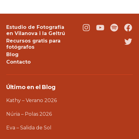
Estudio de Fotografía
Instagram
Youtube
Podcast
Fac
en Vilanova i la Geltrú
Recursos gratis para
Twi
fotógrafos
Blog
Contacto
Último en el Blog
Kathy – Verano 2026
Núria – Polas 2026
Eva – Salida de Sol