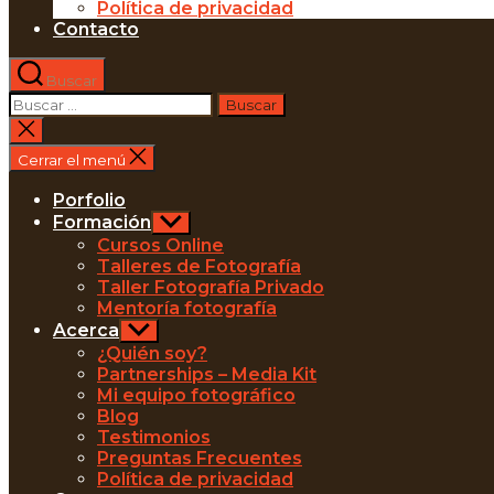
Política de privacidad
Contacto
Buscar
Buscar:
Cerrar
la
Cerrar el menú
búsqueda
Porfolio
Formación
Mostrar
el
Cursos Online
submenú
Talleres de Fotografía
Taller Fotografía Privado
Mentoría fotografía
Acerca
Mostrar
el
¿Quién soy?
submenú
Partnerships – Media Kit
Mi equipo fotográfico
Blog
Testimonios
Preguntas Frecuentes
Política de privacidad