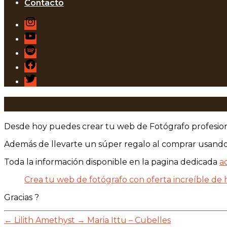
Contacto
Instagram
Youtube
Podcast
Facebook
Twitter
Desde hoy puedes crear tu web de Fotógrafo profesion
Además de llevarte un súper regalo al comprar usando m
Toda la información disponible en la pagina dedicada
a
Crea tu web de fotógrafo con oferta increíble de 
Gracias ?
←
Lilith Amethyst
→
Maria Ittu – Cubelles