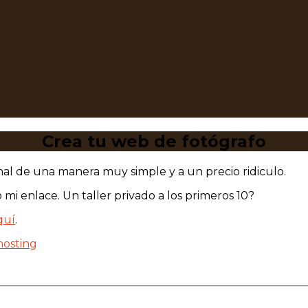
Crea tu web de fotógrafo
al de una manera muy simple y a un precio ridiculo.
i enlace. Un taller privado a los primeros 10?
quí
.
hosting