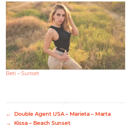
Beti – Sunset
←
Double Agent USA – Marieta – Marta
→
Kissa – Beach Sunset