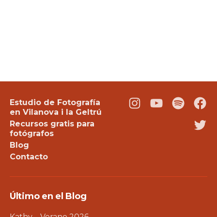
Estudio de Fotografía
Instagram
Youtube
Podcast
Fac
en Vilanova i la Geltrú
Recursos gratis para
Twi
fotógrafos
Blog
Contacto
Último en el Blog
Kathy – Verano 2026