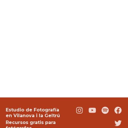
Estudio de Fotografía
Instagram
Youtube
Podcast
Fac
en Vilanova i la Geltrú
Recursos gratis para
Twi