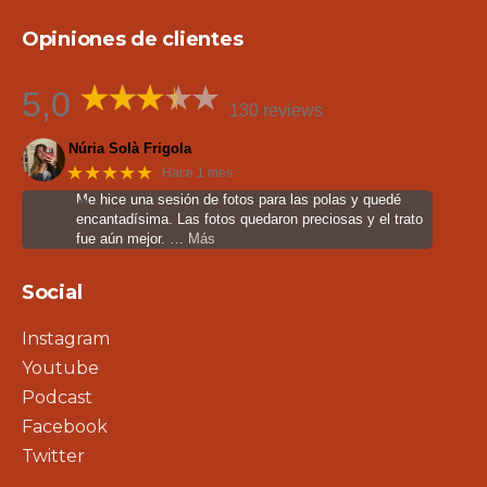
Opiniones de clientes
5,0
130 reviews
Núria Solà Frigola
★★★★★
Hace 1 mes
Me hice una sesión de fotos para las polas y quedé
encantadísima. Las fotos quedaron preciosas y el trato
fue aún mejor.
… Más
Social
Instagram
Youtube
Podcast
Facebook
Twitter