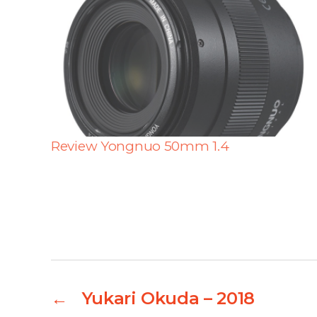
Review Yongnuo 50mm 1.4
←
Yukari Okuda – 2018