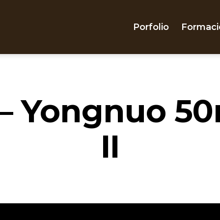
Porfolio
Formaci
 – Yongnuo 50
II