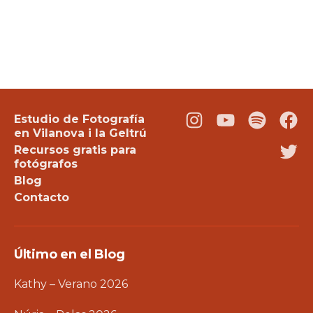
Estudio de Fotografía
Instagram
Youtube
Podcast
Fac
en Vilanova i la Geltrú
Recursos gratis para
Twi
fotógrafos
Blog
Contacto
Último en el Blog
Kathy – Verano 2026