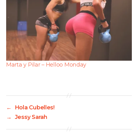
Marta y Pilar – Helloo Monday
←
Hola Cubelles!
→
Jessy Sarah