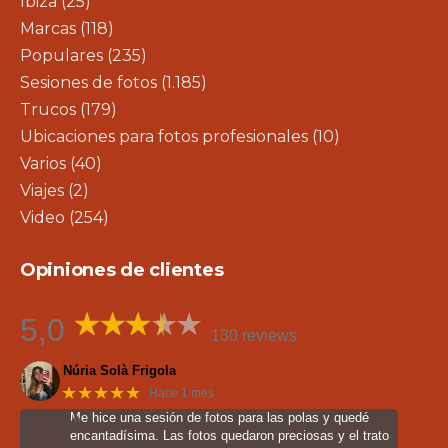
Ibiza
(25)
Marcas
(118)
Populares
(235)
Sesiones de fotos
(1.185)
Trucos
(179)
Ubicaciones para fotos profesionales
(10)
Varios
(40)
Viajes
(2)
Video
(254)
Opiniones de clientes
5,0
130 reviews
Núria Solà Frigola
★★★★★
Hace 1 mes
Me hice una sesión de fotos para las polas y quedé
encantadísima. Las fotos quedaron preciosas y el trato