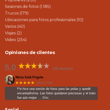
Sesiones de fotos
(1.185)
Trucos
(179)
Ubicaciones para fotos profesionales
(10)
Varios
(40)
Viajes
(2)
Video
(254)
Opiniones de clientes
5,0
130 reviews
Núria Solà Frigola
★★★★★
Hace 1 mes
Me hice una sesión de fotos para las polas y quedé
encantadísima. Las fotos quedaron preciosas y el trato
fue aún mejor.
… Más
Social