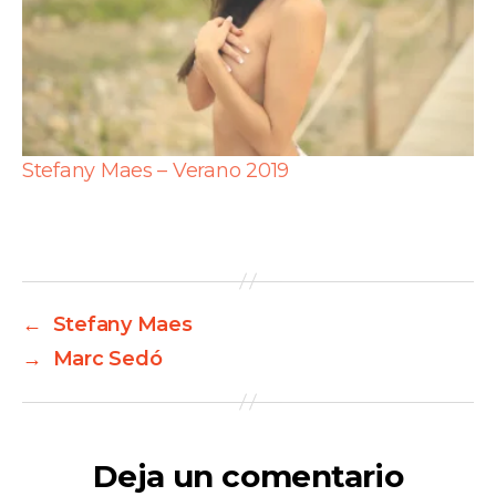
Stefany Maes – Verano 2019
←
Stefany Maes
→
Marc Sedó
Deja un comentario