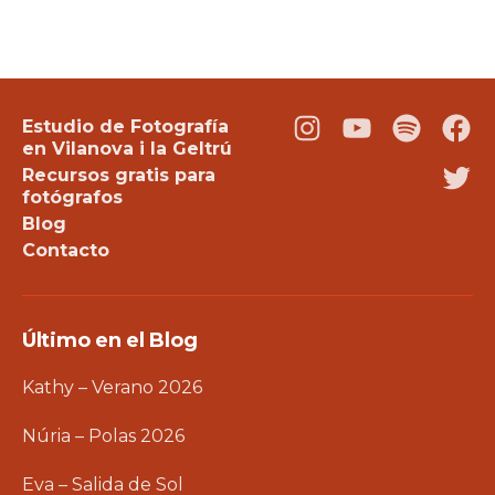
Estudio de Fotografía
Instagram
Youtube
Podcast
Fac
en Vilanova i la Geltrú
Recursos gratis para
Twi
fotógrafos
Blog
Contacto
Último en el Blog
Kathy – Verano 2026
Núria – Polas 2026
Eva – Salida de Sol