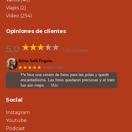
Viajes
(2)
Video
(254)
Opiniones de clientes
5,0
130 reviews
Núria Solà Frigola
★★★★★
Hace 1 mes
Me hice una sesión de fotos para las polas y quedé
encantadísima. Las fotos quedaron preciosas y el trato
fue aún mejor.
… Más
Social
Instagram
Youtube
Podcast