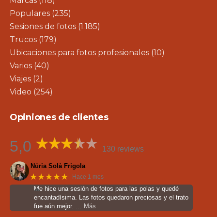
Marcas
(118)
Populares
(235)
Sesiones de fotos
(1.185)
Trucos
(179)
Ubicaciones para fotos profesionales
(10)
Varios
(40)
Viajes
(2)
Video
(254)
Opiniones de clientes
5,0
130 reviews
Núria Solà Frigola
★★★★★
Hace 1 mes
Me hice una sesión de fotos para las polas y quedé
encantadísima. Las fotos quedaron preciosas y el trato
fue aún mejor.
… Más