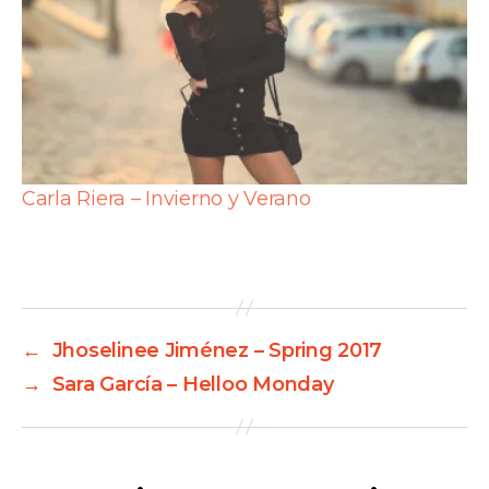
Carla Riera – Invierno y Verano
←
Jhoselinee Jiménez – Spring 2017
→
Sara García – Helloo Monday