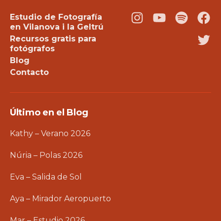
Estudio de Fotografía
Instagram
Youtube
Podcast
Fac
en Vilanova i la Geltrú
Recursos gratis para
Twi
fotógrafos
Blog
Contacto
Último en el Blog
Kathy – Verano 2026
Núria – Polas 2026
Eva – Salida de Sol
Aya – Mirador Aeropuerto
Mar – Estudio 2026