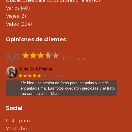
Ubicaciones para fotos profesionales
(10)
Varios
(40)
Viajes
(2)
Video
(254)
Opiniones de clientes
5,0
130 reviews
Núria Solà Frigola
★★★★★
Hace 1 mes
Me hice una sesión de fotos para las polas y quedé
encantadísima. Las fotos quedaron preciosas y el trato
fue aún mejor.
… Más
Social
Instagram
Youtube