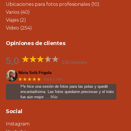
Ubicaciones para fotos profesionales
(10)
Varios
(40)
Viajes
(2)
Video
(254)
Opiniones de clientes
5,0
130 reviews
Núria Solà Frigola
★★★★★
Hace 1 mes
Me hice una sesión de fotos para las polas y quedé
encantadísima. Las fotos quedaron preciosas y el trato
fue aún mejor.
… Más
Social
Instagram