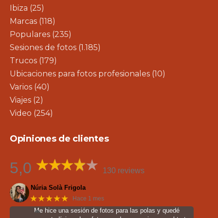
Ibiza
(25)
Marcas
(118)
Populares
(235)
Sesiones de fotos
(1.185)
Trucos
(179)
Ubicaciones para fotos profesionales
(10)
Varios
(40)
Viajes
(2)
Video
(254)
Opiniones de clientes
5,0
130 reviews
Núria Solà Frigola
★★★★★
Hace 1 mes
Me hice una sesión de fotos para las polas y quedé