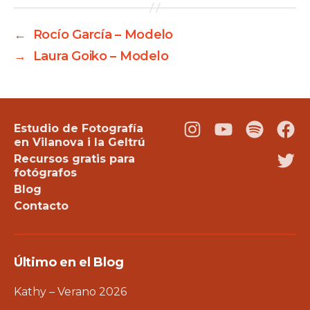
←
Rocío García – Modelo
→
Laura Goiko – Modelo
Estudio de Fotografía
Instagram
Youtube
Podcast
Fac
en Vilanova i la Geltrú
Recursos gratis para
Twi
fotógrafos
Blog
Contacto
Último en el Blog
Kathy – Verano 2026