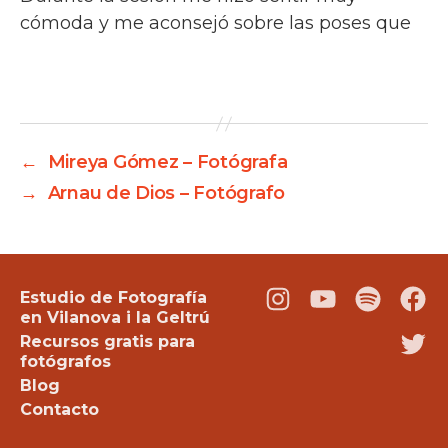
cómoda y me aconsejó sobre las poses que
él creía mejor y efectivamente el resultado lo
contrató. En todo momento…
←
Mireya Gómez – Fotógrafa
→
Arnau de Dios – Fotógrafo
Estudio de Fotografía
Instagram
Youtube
Podcast
Fac
en Vilanova i la Geltrú
Recursos gratis para
Twi
fotógrafos
Blog
Contacto