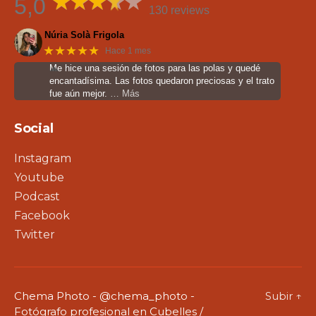
5,0
130 reviews
Núria Solà Frigola
★★★★★
Hace 1 mes
Me hice una sesión de fotos para las polas y quedé
encantadísima. Las fotos quedaron preciosas y el trato
fue aún mejor.
… Más
Social
Instagram
Youtube
Podcast
Facebook
Twitter
Chema Photo - @chema_photo -
Subir
↑
Fotógrafo profesional en Cubelles /