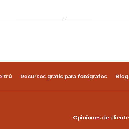
resultado lo contrató. En todo
momento…
eltrú
Recursos gratis para fotógrafos
Blog
Opiniones de cliente