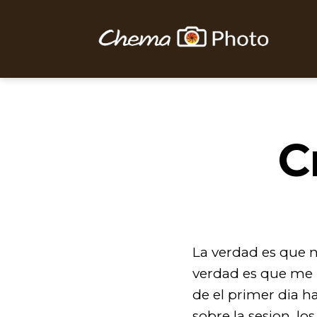
Chema
Photo
C
La verdad es que 
verdad es que me h
de el primer dia 
sobre la sesion, lo