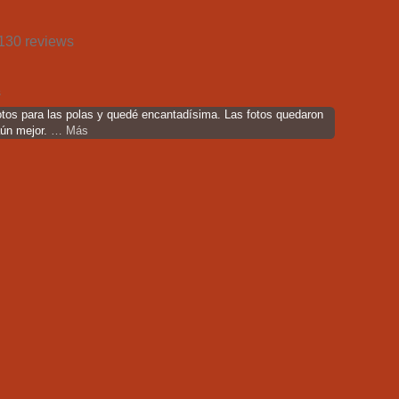
130 reviews
s
otos para las polas y quedé encantadísima. Las fotos quedaron
aún mejor.
… Más