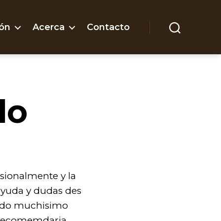
ón
Acerca
Contacto
Buscar
lo
sionalmente y la
 ayuda y dudas des
dado muchisimo
lo recomemdaria