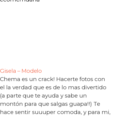
Gisela – Modelo
Chema es un crack! Hacerte fotos con
el la verdad que es de lo mas divertido
(a parte que te ayuda y sabe un
montón para que salgas guapa!!) Te
hace sentir suuuper comoda, y para mi,
ya no solo es mi fotografo, tambien es
mi confidente, la de cosas…