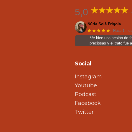
5,0
Núria Solà Frigola
★★★★★
Hace 1 me
Me hice una sesión de f
preciosas y el trato fue 
Social
Instagram
Youtube
Podcast
Facebook
Twitter