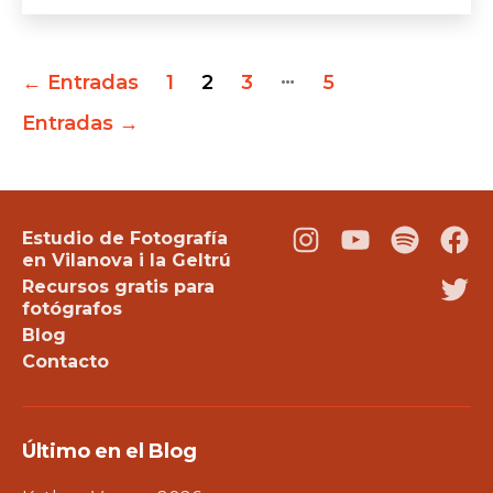
Paginación
…
←
Entradas
1
2
3
5
de
Entradas
→
entradas
Estudio de Fotografía
Instagram
Youtube
Podcast
Fac
en Vilanova i la Geltrú
Recursos gratis para
Twi
fotógrafos
Blog
Contacto
Último en el Blog